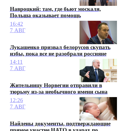
Навроцкий: там, где бьют москаля,
Польша оказывает помощь
16:42
7 АВГ
Лукашенко призвал белорусов скупать
избы, пока все не разобрали россияне
14:11
7 АВГ
Жительницу Норвегии отправили в
тюрьму из-за необычного имени сына
12:26
7 АВГ
Найдены документы, подтверждающие
прямое участие НАТО в ударах по