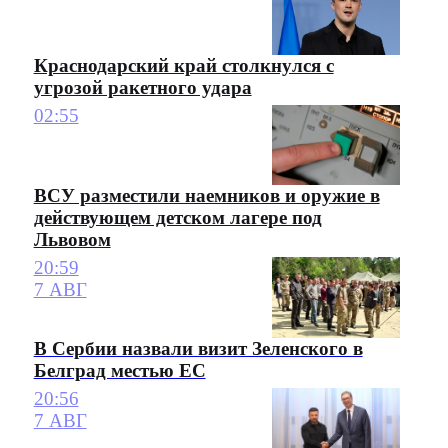
Краснодарский край столкнулся с
угрозой ракетного удара
02:55
ВСУ разместили наемников и оружие в
действующем детском лагере под
Львовом
20:59
7 АВГ
В Сербии назвали визит Зеленского в
Белград местью ЕС
20:56
7 АВГ