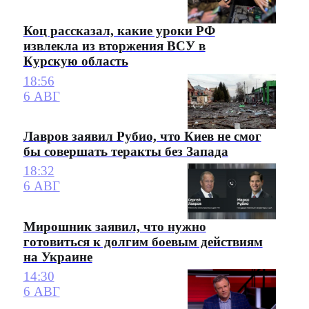
Коц рассказал, какие уроки РФ
извлекла из вторжения ВСУ в
Курскую область
18:56
6 АВГ
Лавров заявил Рубио, что Киев не смог
бы совершать теракты без Запада
18:32
6 АВГ
Мирошник заявил, что нужно
готовиться к долгим боевым действиям
на Украине
14:30
6 АВГ