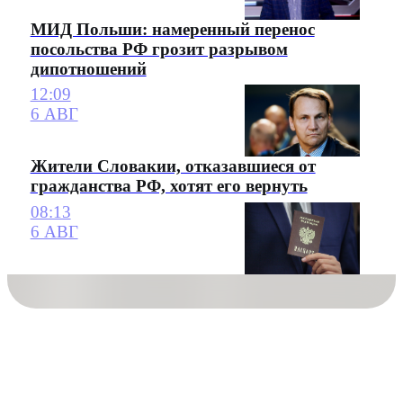
МИД Польши: намеренный перенос
посольства РФ грозит разрывом
дипотношений
12:09
6 АВГ
Жители Словакии, отказавшиеся от
гражданства РФ, хотят его вернуть
08:13
6 АВГ