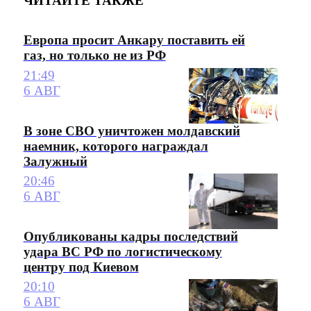
ЧИТАЙТЕ ТАКЖЕ
Европа просит Анкару поставить ей
газ, но только не из РФ
21:49
6 АВГ
В зоне СВО уничтожен молдавский
наемник, которого награждал
Залужный
20:46
6 АВГ
Опубликованы кадры последствий
удара ВС РФ по логистическому
центру под Киевом
20:10
6 АВГ