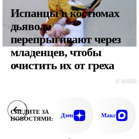
Испанцы в костюмах
дьявола
перепрыгивают через
младенцев, чтобы
очистить их от греха
© MIRR
СЛЕДИТЕ ЗА
Дзен
Макс
НОВОСТЯМИ: