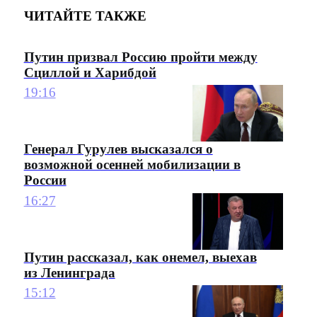
ЧИТАЙТЕ ТАКЖЕ
Путин призвал Россию пройти между
Сциллой и Харибдой
19:16
Генерал Гурулев высказался о
возможной осенней мобилизации в
России
16:27
Путин рассказал, как онемел, выехав
из Ленинграда
15:12