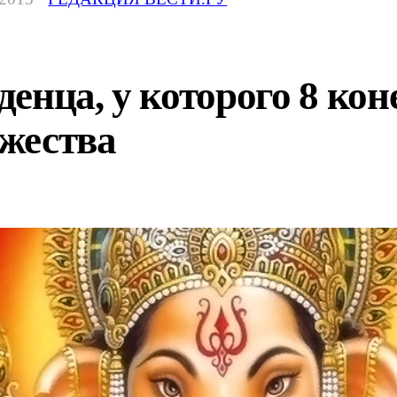
енца, у которого 8 кон
жества