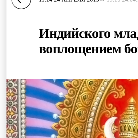
Индийского млад
воплощением бо