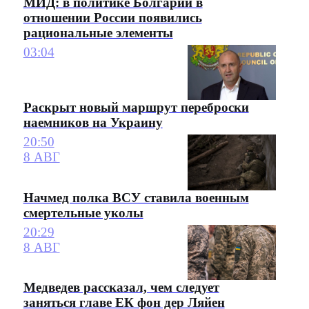
МИД: в политике Болгарии в
отношении России появились
рациональные элементы
03:04
Раскрыт новый маршрут переброски
наемников на Украину
20:50
8 АВГ
Начмед полка ВСУ ставила военным
смертельные уколы
20:29
8 АВГ
Медведев рассказал, чем следует
заняться главе ЕК фон дер Ляйен