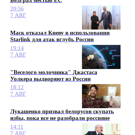
Белград местью ЕС
20:56
7 АВГ
Маск отказал Киеву в использовании
Starlink для атак вглубь России
19:14
7 АВГ
"Веселого молочника" Джастаса
Уолкера выдворяют из России
18:12
7 АВГ
Лукашенко призвал белорусов скупать
избы, пока все не разобрали россияне
14:11
7 АВГ