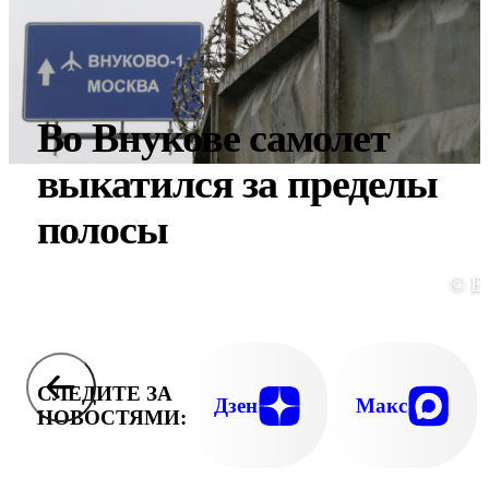
Во Внукове самолет
выкатился за пределы
полосы
© E
СЛЕДИТЕ ЗА
Дзен
Макс
НОВОСТЯМИ: