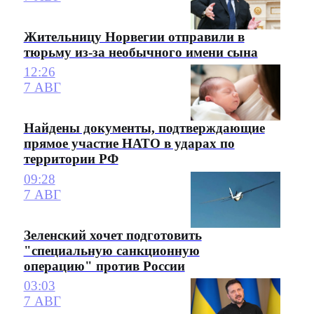
Жительницу Норвегии отправили в
тюрьму из-за необычного имени сына
12:26
7 АВГ
Найдены документы, подтверждающие
прямое участие НАТО в ударах по
территории РФ
09:28
7 АВГ
Зеленский хочет подготовить
"специальную санкционную
операцию" против России
03:03
7 АВГ