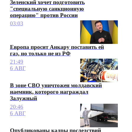
Зеленский хочет подготовить
"специальную санкционную
операцию" против России
03:03
Европа просит Анкару поставить ей
газ, но только не из РФ
21:49
6 АВГ
В зоне СВО уничтожен молдавский
наемник, которого награждал
Залужный
20:46
6 АВГ
Опубликованы кадры последствий