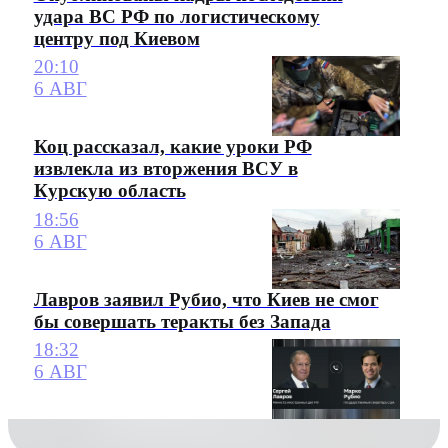
удара ВС РФ по логистическому
центру под Киевом
20:10
6 АВГ
Коц рассказал, какие уроки РФ
извлекла из вторжения ВСУ в
Курскую область
18:56
6 АВГ
Лавров заявил Рубио, что Киев не смог
бы совершать теракты без Запада
18:32
6 АВГ