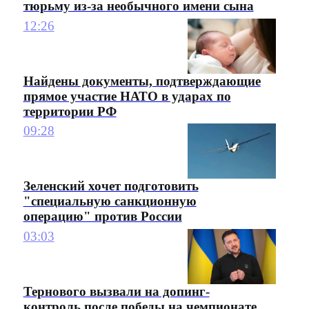
тюрьму из-за необычного имени сына
12:26
Найдены документы, подтверждающие
прямое участие НАТО в ударах по
территории РФ
09:28
Зеленский хочет подготовить
"специальную санкционную
операцию" против России
03:03
Тернового вызвали на допинг-
контроль после победы на чемпионате