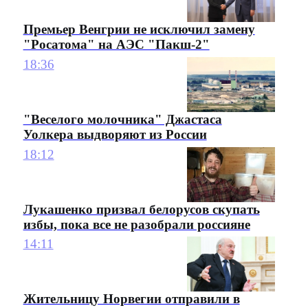
Премьер Венгрии не исключил замену
"Росатома" на АЭС "Пакш-2"
18:36
"Веселого молочника" Джастаса
Уолкера выдворяют из России
18:12
Лукашенко призвал белорусов скупать
избы, пока все не разобрали россияне
14:11
Жительницу Норвегии отправили в