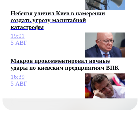
Небензя уличил Киев в намерении
создать угрозу масштабной
катастрофы
19:01
5 АВГ
Макрон прокомментировал ночные
удары по киевским предприятиям ВПК
16:39
5 АВГ