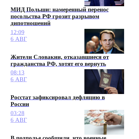
МИД Польши: намеренный перенос
посольства РФ грозит разрывом
дипотношений
12:09
6 АВГ
Жители Словакии, отказавшиеся от
гражданства РФ, хотят его вернуть
08:13
6 АВГ
Росстат зафиксировал дефляцию в
России
03:28
6 АВГ
В подполье сообщили, что военные