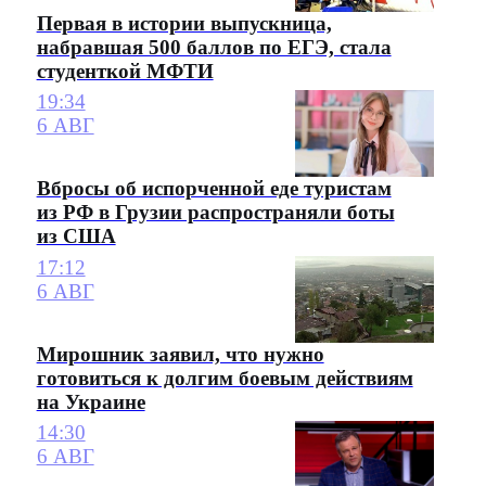
Первая в истории выпускница,
набравшая 500 баллов по ЕГЭ, стала
студенткой МФТИ
19:34
6 АВГ
Вбросы об испорченной еде туристам
из РФ в Грузии распространяли боты
из США
17:12
6 АВГ
Мирошник заявил, что нужно
готовиться к долгим боевым действиям
на Украине
14:30
6 АВГ