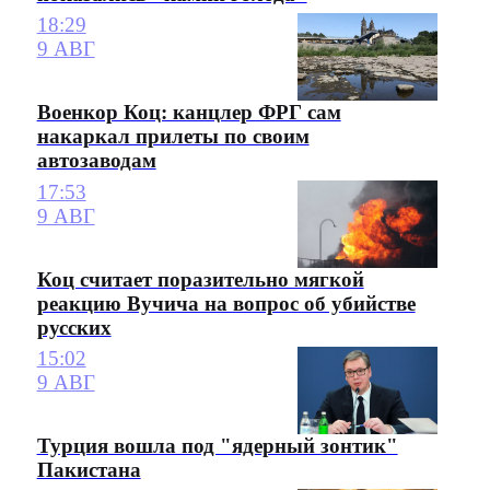
18:29
9 АВГ
Военкор Коц: канцлер ФРГ сам
накаркал прилеты по своим
автозаводам
17:53
9 АВГ
Коц считает поразительно мягкой
реакцию Вучича на вопрос об убийстве
русских
15:02
9 АВГ
Турция вошла под "ядерный зонтик"
Пакистана