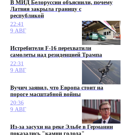
В МИД Белоруссии объяснили, почему
Латвия закрыла границу с
республикой
22:41
9 АВГ
Истребители F-16 перехватили
самолеты над резиденцией Трампа
22:31
9 АВГ
Вучич заявил, что Европа стоит на
пороге масштабной войны
20:36
9 АВГ
Из-за засухи на реке Эльбе в Германии
показались "камни голода"