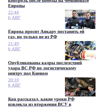
контроль после победы на чемпионате
Европы
22:44
6 АВГ
Европа просит Анкару поставить ей
газ, но только не из РФ
21:49
6 АВГ
Опубликованы кадры последствий
удара ВС РФ по логистическому
центру под Киевом
20:10
6 АВГ
Коц рассказал, какие уроки РФ
извлекла из вторжения ВСУ в