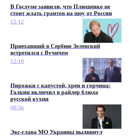
В Госдуме заявили, что Плющенко не
стоит ждать грантов на шоу от России
12:12
Приехавший в Сербию Зеленский
встретился с Вучичем
12:10
Пирожки с капустой, хрен и горчица:
Галкин включил в райдер блюда
русской кухни
08:56
Экс-глава МО Украины выдвинул