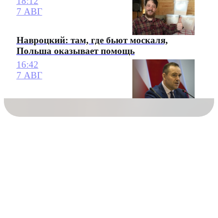
18:12
7 АВГ
Навроцкий: там, где бьют москаля,
Польша оказывает помощь
16:42
7 АВГ