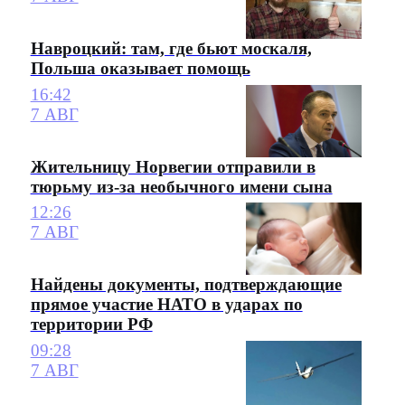
Навроцкий: там, где бьют москаля,
Польша оказывает помощь
16:42
7 АВГ
Жительницу Норвегии отправили в
тюрьму из-за необычного имени сына
12:26
7 АВГ
Найдены документы, подтверждающие
прямое участие НАТО в ударах по
территории РФ
09:28
7 АВГ