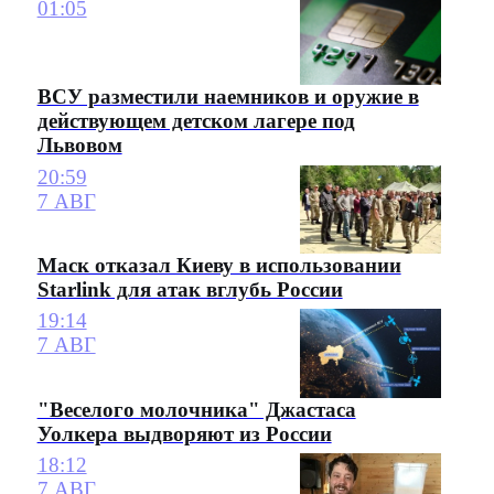
01:05
ВСУ разместили наемников и оружие в
действующем детском лагере под
Львовом
20:59
7 АВГ
Маск отказал Киеву в использовании
Starlink для атак вглубь России
19:14
7 АВГ
"Веселого молочника" Джастаса
Уолкера выдворяют из России
18:12
7 АВГ