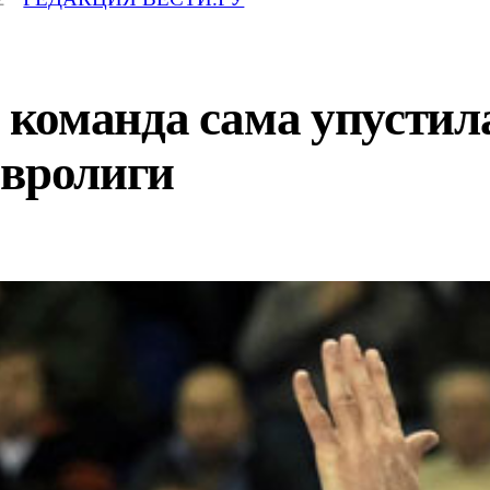
команда сама упустила
Евролиги