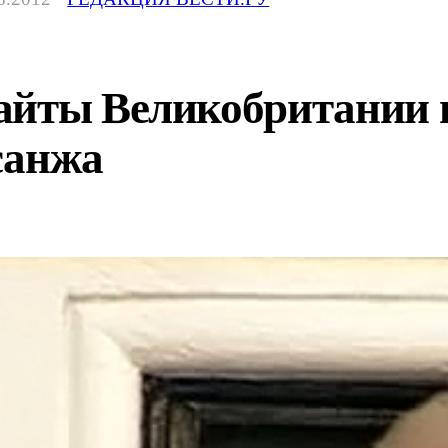
айты Великобритании 
санжа