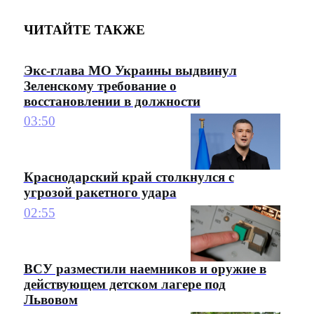
ЧИТАЙТЕ ТАКЖЕ
Экс-глава МО Украины выдвинул
Зеленскому требование о
восстановлении в должности
03:50
Краснодарский край столкнулся с
угрозой ракетного удара
02:55
ВСУ разместили наемников и оружие в
действующем детском лагере под
Львовом