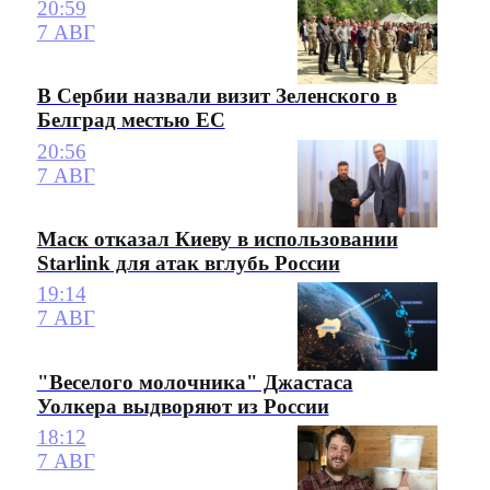
20:59
7 АВГ
В Сербии назвали визит Зеленского в
Белград местью ЕС
20:56
7 АВГ
Маск отказал Киеву в использовании
Starlink для атак вглубь России
19:14
7 АВГ
"Веселого молочника" Джастаса
Уолкера выдворяют из России
18:12
7 АВГ