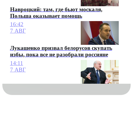
Навроцкий: там, где бьют москаля,
Польша оказывает помощь
16:42
7 АВГ
Лукашенко призвал белорусов скупать
избы, пока все не разобрали россияне
14:11
7 АВГ