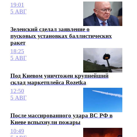
19:01
5 АВГ
Зеленский сделал заявление о
пусковых установках баллистических
ракет
18:25
5 АВГ
Под Киевом уничтожен крупнейший
склад маркетплейса Rozetka
12:50
5 АВГ
После массированного удара ВС РФ в
Киеве вспыхнули пожары
10:49