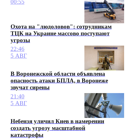
00:55
Охота на "людоловов": сотрудникам
ТЦК на Украине массово поступают
угрозы
22:46
5 АВГ
В Воронежской области объявлена
опасность атаки БПЛА, в Воронеже
звучат сирены
21:40
5 АВГ
Небензя уличил Киев в намерении
создать угрозу масштабной
катастрофы