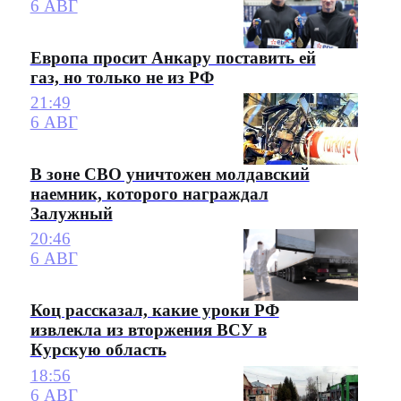
6 АВГ
Европа просит Анкару поставить ей
газ, но только не из РФ
21:49
6 АВГ
В зоне СВО уничтожен молдавский
наемник, которого награждал
Залужный
20:46
6 АВГ
Коц рассказал, какие уроки РФ
извлекла из вторжения ВСУ в
Курскую область
18:56
6 АВГ