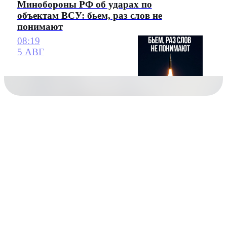
Минобороны РФ об ударах по
объектам ВСУ: бьем, раз слов не
понимают
08:19
5 АВГ