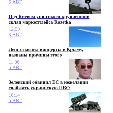
5 АВГ
Под Киевом уничтожен крупнейший
склад маркетплейса Rozetka
12:50
5 АВГ
Лепс отменил концерты в Крыму,
названы причины этого
11:36
5 АВГ
Зеленский обвинил ЕС в нежелании
снабжать украинскую ПВО
10:14
5 АВГ