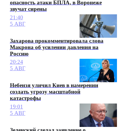
опасность атаки БПЛА, в Воронеже
звучат сирены
21:40
5 АВГ
Захарова прокомментировала слова
Макрона об усилении давления на
Россию
20:24
5 АВГ
Небензя уличил Киев в намерении
создать угрозу масштабной
катастрофы
19:01
5 АВГ
Зеленский сделал заявление о