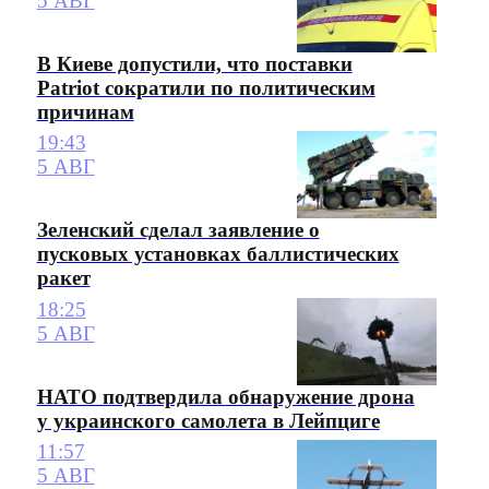
5 АВГ
В Киеве допустили, что поставки
Patriot сократили по политическим
причинам
19:43
5 АВГ
Зеленский сделал заявление о
пусковых установках баллистических
ракет
18:25
5 АВГ
НАТО подтвердила обнаружение дрона
у украинского самолета в Лейпциге
11:57
5 АВГ