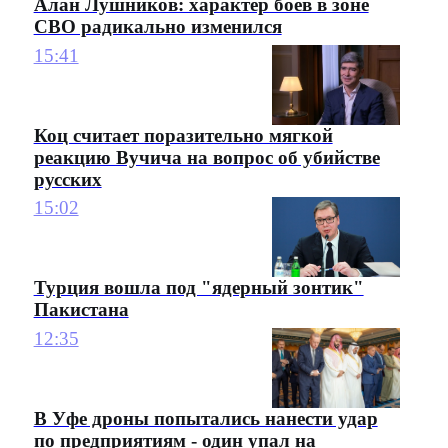
Алан Лушников: характер боев в зоне
СВО радикально изменился
15:41
Коц считает поразительно мягкой
реакцию Вучича на вопрос об убийстве
русских
15:02
Турция вошла под "ядерный зонтик"
Пакистана
12:35
В Уфе дроны попытались нанести удар
по предприятиям - один упал на