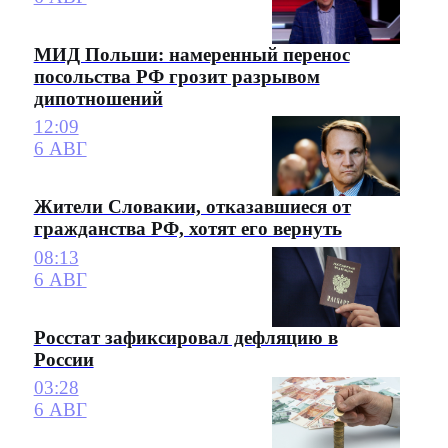
МИД Польши: намеренный перенос
посольства РФ грозит разрывом
дипотношений
12:09
6 АВГ
Жители Словакии, отказавшиеся от
гражданства РФ, хотят его вернуть
08:13
6 АВГ
Росстат зафиксировал дефляцию в
России
03:28
6 АВГ