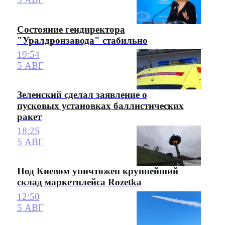
Состояние гендиректора
"Уралдронзавода" стабильно
19:54
5 АВГ
Зеленский сделал заявление о
пусковых установках баллистических
ракет
18:25
5 АВГ
Под Киевом уничтожен крупнейший
склад маркетплейса Rozetka
12:50
5 АВГ