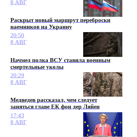
8 АВГ
Раскрыт новый маршрут переброски
наемников на Украину
20:50
8 АВГ
Начмед полка ВСУ ставила военным
смертельные уколы
20:29
8 АВГ
Медведев рассказал, чем следует
заняться главе ЕК фон дер Ляйен
17:43
8 АВГ