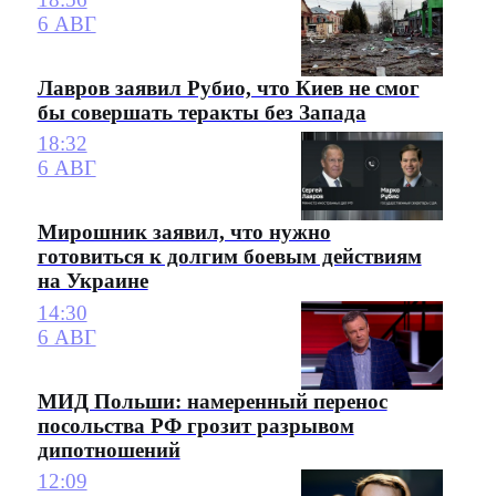
6 АВГ
Лавров заявил Рубио, что Киев не смог
бы совершать теракты без Запада
18:32
6 АВГ
Мирошник заявил, что нужно
готовиться к долгим боевым действиям
на Украине
14:30
6 АВГ
МИД Польши: намеренный перенос
посольства РФ грозит разрывом
дипотношений
12:09