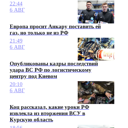
22:44
6 АВГ
Европа просит Анкару поставить ей
газ, но только не из РФ
21:49
6 АВГ
Опубликованы кадры последствий
удара ВС РФ по логистическому
центру под Киевом
20:10
6 АВГ
Коц рассказал, какие уроки РФ
извлекла из вторжения ВСУ в
Курскую область
18:56