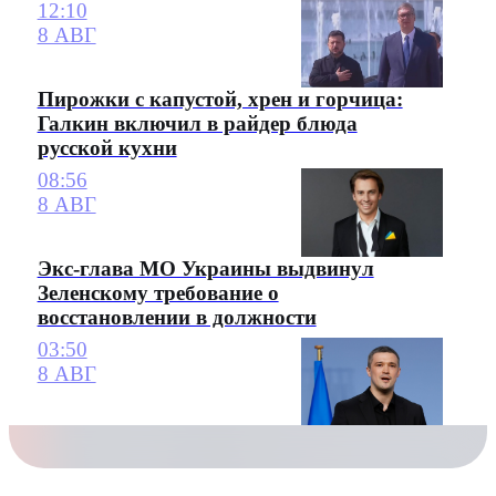
12:10
8 АВГ
Пирожки с капустой, хрен и горчица:
Галкин включил в райдер блюда
русской кухни
08:56
8 АВГ
Экс-глава МО Украины выдвинул
Зеленскому требование о
восстановлении в должности
03:50
8 АВГ