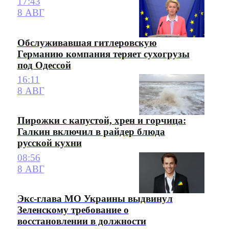
17:43
8 АВГ
Обслуживавшая гитлеровскую
Германию компания теряет сухогрузы
под Одессой
16:11
8 АВГ
Пирожки с капустой, хрен и горчица:
Галкин включил в райдер блюда
русской кухни
08:56
8 АВГ
Экс-глава МО Украины выдвинул
Зеленскому требование о
восстановлении в должности