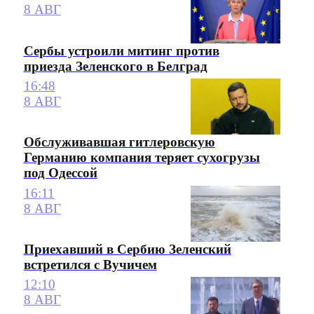
8 АВГ
Сербы устроили митинг против
приезда Зеленского в Белград
16:48
8 АВГ
Обслуживавшая гитлеровскую
Германию компания теряет сухогрузы
под Одессой
16:11
8 АВГ
Приехавший в Сербию Зеленский
встретился с Вучичем
12:10
8 АВГ