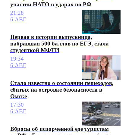
участии НАТО в ударах по РФ
21:28
6 АВГ
Первая в истории выпускница,
набравшая 500 баллов по ЕГЭ, стала
студенткой МФТИ
19:34
6 АВГ
Стало известно о состоянии пешеходов,
сбитых на островке безопасности в
Омске
17:30
6 АВГ
Вбросы об испорченной еде туристам