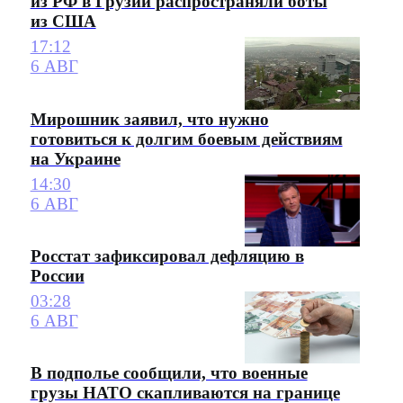
из РФ в Грузии распространяли боты
из США
17:12
6 АВГ
Мирошник заявил, что нужно
готовиться к долгим боевым действиям
на Украине
14:30
6 АВГ
Росстат зафиксировал дефляцию в
России
03:28
6 АВГ
В подполье сообщили, что военные
грузы НАТО скапливаются на границе