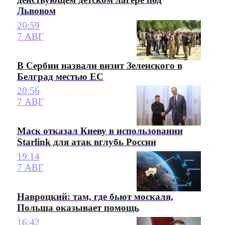
Львовом
20:59
7 АВГ
В Сербии назвали визит Зеленского в
Белград местью ЕС
20:56
7 АВГ
Маск отказал Киеву в использовании
Starlink для атак вглубь России
19:14
7 АВГ
Навроцкий: там, где бьют москаля,
Польша оказывает помощь
16:42