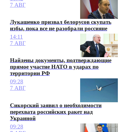
7 АВГ
Лукашенко призвал белорусов скупать
избы, пока все не разобрали россияне
14:11
7 АВГ
Найдены документы, подтверждающие
прямое участие НАТО в ударах по
территории РФ
09:28
7 АВГ
Сикорский заявил о необходимости
перехвата российских ракет над
Украиной
09:28