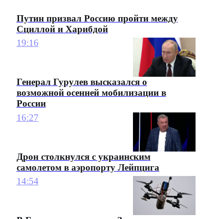
Путин призвал Россию пройти между
Сциллой и Харибдой
19:16
Генерал Гурулев высказался о
возможной осенней мобилизации в
России
16:27
Дрон столкнулся с украинским
самолетом в аэропорту Лейпцига
14:54