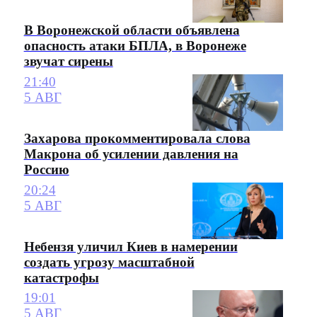
В Воронежской области объявлена
опасность атаки БПЛА, в Воронеже
звучат сирены
21:40
5 АВГ
Захарова прокомментировала слова
Макрона об усилении давления на
Россию
20:24
5 АВГ
Небензя уличил Киев в намерении
создать угрозу масштабной
катастрофы
19:01
5 АВГ