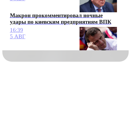
Макрон прокомментировал ночные
удары по киевским предприятиям ВПК
16:39
5 АВГ