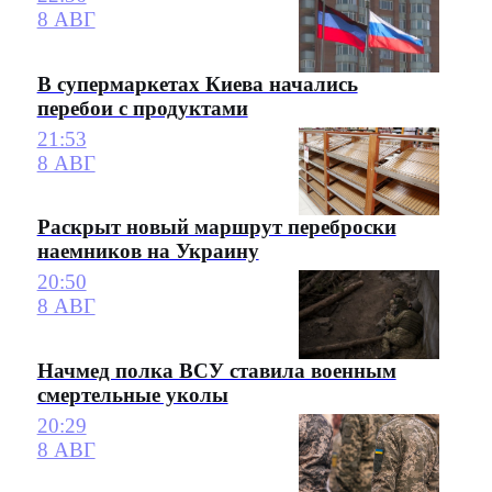
8 АВГ
В супермаркетах Киева начались
перебои с продуктами
21:53
8 АВГ
Раскрыт новый маршрут переброски
наемников на Украину
20:50
8 АВГ
Начмед полка ВСУ ставила военным
смертельные уколы
20:29
8 АВГ