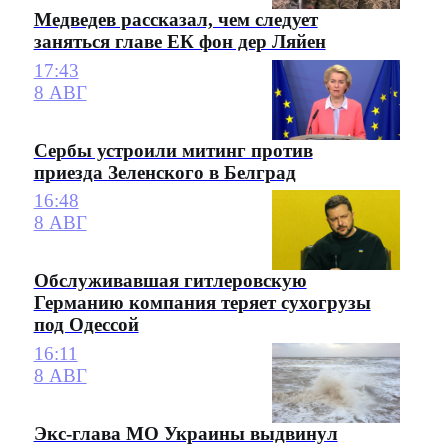
Медведев рассказал, чем следует
заняться главе ЕК фон дер Ляйен
17:43
8 АВГ
Сербы устроили митинг против
приезда Зеленского в Белград
16:48
8 АВГ
Обслуживавшая гитлеровскую
Германию компания теряет сухогрузы
под Одессой
16:11
8 АВГ
Экс-глава МО Украины выдвинул