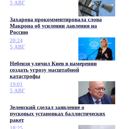
5 АВГ
Захарова прокомментировала слова
Макрона об усилении давления на
Россию
20:24
5 АВГ
Небензя уличил Киев в намерении
создать угрозу масштабной
катастрофы
19:01
5 АВГ
Зеленский сделал заявление о
пусковых установках баллистических
ракет
18:25