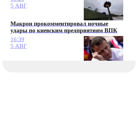
5 АВГ
Макрон прокомментировал ночные
удары по киевским предприятиям ВПК
16:39
5 АВГ