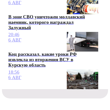
6 АВГ
В зоне СВО уничтожен молдавский
наемник, которого награждал
Залужный
20:46
6 АВГ
Коц рассказал, какие уроки РФ
извлекла из вторжения ВСУ в
Курскую область
18:56
6 АВГ