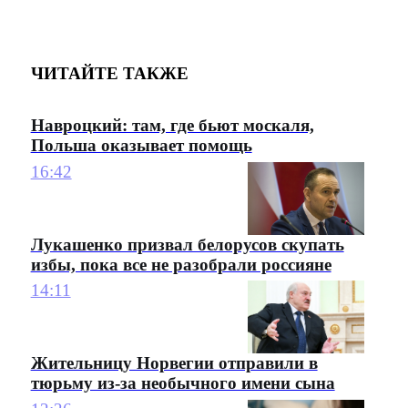
ЧИТАЙТЕ ТАКЖЕ
Навроцкий: там, где бьют москаля,
Польша оказывает помощь
16:42
Лукашенко призвал белорусов скупать
избы, пока все не разобрали россияне
14:11
Жительницу Норвегии отправили в
тюрьму из-за необычного имени сына