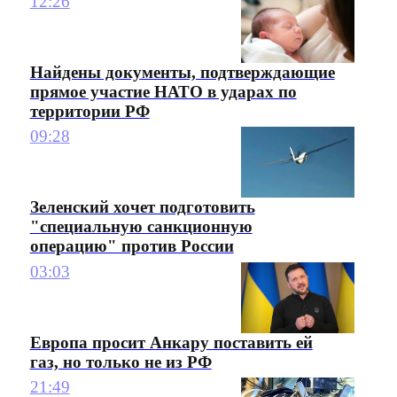
12:26
Найдены документы, подтверждающие
прямое участие НАТО в ударах по
территории РФ
09:28
Зеленский хочет подготовить
"специальную санкционную
операцию" против России
03:03
Европа просит Анкару поставить ей
газ, но только не из РФ
21:49