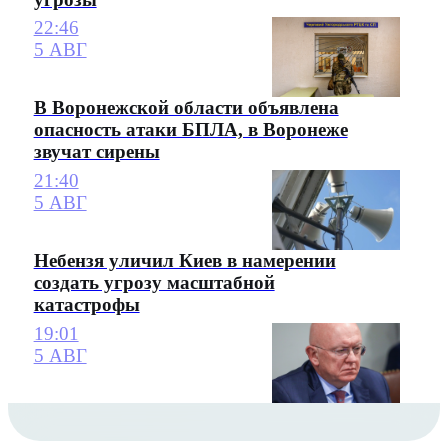
22:46
5 АВГ
В Воронежской области объявлена
опасность атаки БПЛА, в Воронеже
звучат сирены
21:40
5 АВГ
Небензя уличил Киев в намерении
создать угрозу масштабной
катастрофы
19:01
5 АВГ