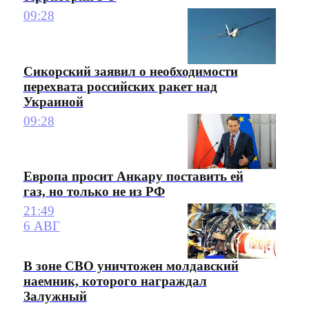
09:28
Сикорский заявил о необходимости
перехвата российских ракет над
Украиной
09:28
Европа просит Анкару поставить ей
газ, но только не из РФ
21:49
6 АВГ
В зоне СВО уничтожен молдавский
наемник, которого награждал
Залужный