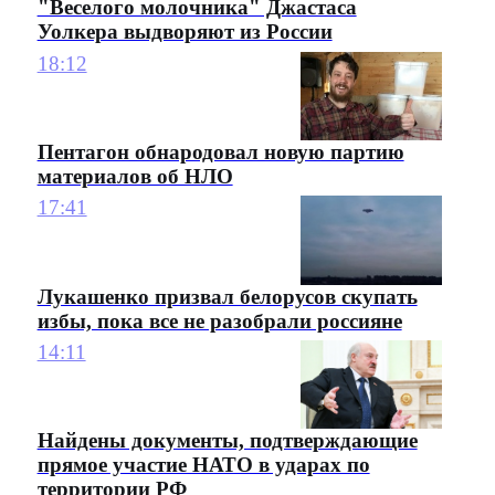
"Веселого молочника" Джастаса
Уолкера выдворяют из России
18:12
Пентагон обнародовал новую партию
материалов об НЛО
17:41
Лукашенко призвал белорусов скупать
избы, пока все не разобрали россияне
14:11
Найдены документы, подтверждающие
прямое участие НАТО в ударах по
территории РФ