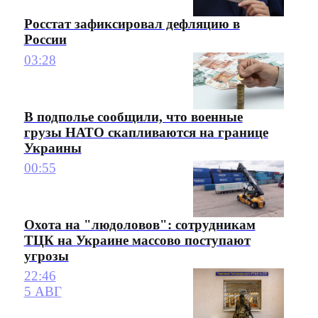
Росстат зафиксировал дефляцию в
России
03:28
В подполье сообщили, что военные
грузы НАТО скапливаются на границе
Украины
00:55
Охота на "людоловов": сотрудникам
ТЦК на Украине массово поступают
угрозы
22:46
5 АВГ