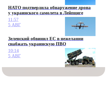
НАТО подтвердила обнаружение дрона
у украинского самолета в Лейпциге
11:57
5 АВГ
Зеленский обвинил ЕС в нежелании
снабжать украинскую ПВО
10:14
5 АВГ