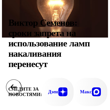
Виктор Семенов:
сроки запрета на
использование ламп
накаливания
перенесут
СЛЕДИТЕ ЗА
Дзен
Макс
НОВОСТЯМИ: