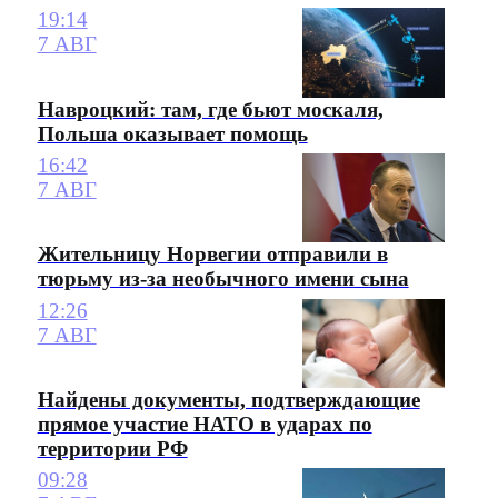
19:14
7 АВГ
Навроцкий: там, где бьют москаля,
Польша оказывает помощь
16:42
7 АВГ
Жительницу Норвегии отправили в
тюрьму из-за необычного имени сына
12:26
7 АВГ
Найдены документы, подтверждающие
прямое участие НАТО в ударах по
территории РФ
09:28