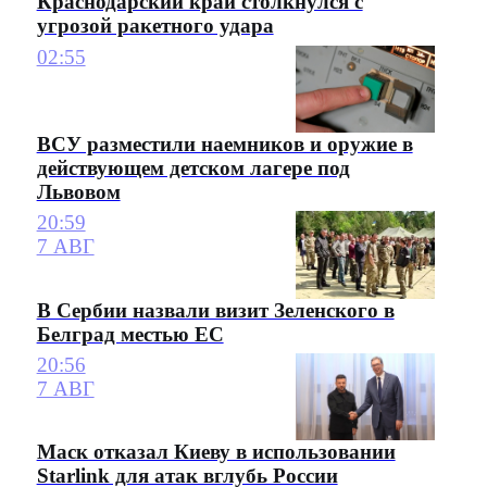
Краснодарский край столкнулся с
угрозой ракетного удара
02:55
ВСУ разместили наемников и оружие в
действующем детском лагере под
Львовом
20:59
7 АВГ
В Сербии назвали визит Зеленского в
Белград местью ЕС
20:56
7 АВГ
Маск отказал Киеву в использовании
Starlink для атак вглубь России