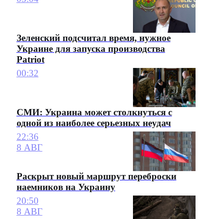
Зеленский подсчитал время, нужное
Украине для запуска производства
Patriot
00:32
СМИ: Украина может столкнуться с
одной из наиболее серьезных неудач
22:36
8 АВГ
Раскрыт новый маршрут переброски
наемников на Украину
20:50
8 АВГ