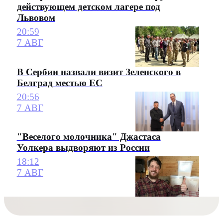
действующем детском лагере под
Львовом
20:59
7 АВГ
В Сербии назвали визит Зеленского в
Белград местью ЕС
20:56
7 АВГ
"Веселого молочника" Джастаса
Уолкера выдворяют из России
18:12
7 АВГ