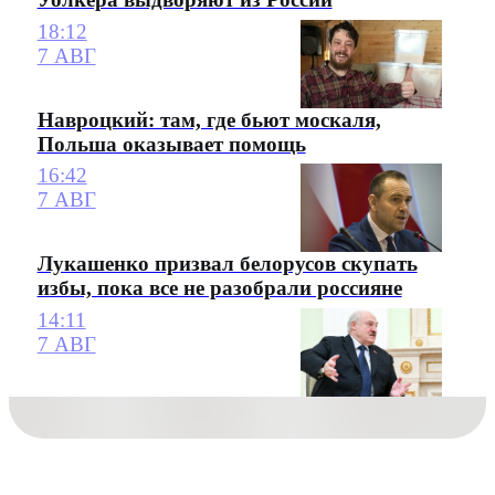
18:12
7 АВГ
Навроцкий: там, где бьют москаля,
Польша оказывает помощь
16:42
7 АВГ
Лукашенко призвал белорусов скупать
избы, пока все не разобрали россияне
14:11
7 АВГ