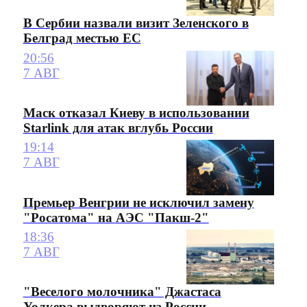
В Сербии назвали визит Зеленского в
Белград местью ЕС
20:56
7 АВГ
Маск отказал Киеву в использовании
Starlink для атак вглубь России
19:14
7 АВГ
Премьер Венгрии не исключил замену
"Росатома" на АЭС "Пакш-2"
18:36
7 АВГ
"Веселого молочника" Джастаса
Уолкера выдворяют из России