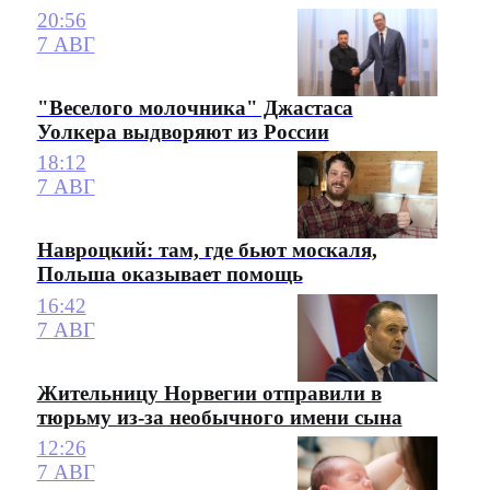
20:56
7 АВГ
"Веселого молочника" Джастаса
Уолкера выдворяют из России
18:12
7 АВГ
Навроцкий: там, где бьют москаля,
Польша оказывает помощь
16:42
7 АВГ
Жительницу Норвегии отправили в
тюрьму из-за необычного имени сына
12:26
7 АВГ