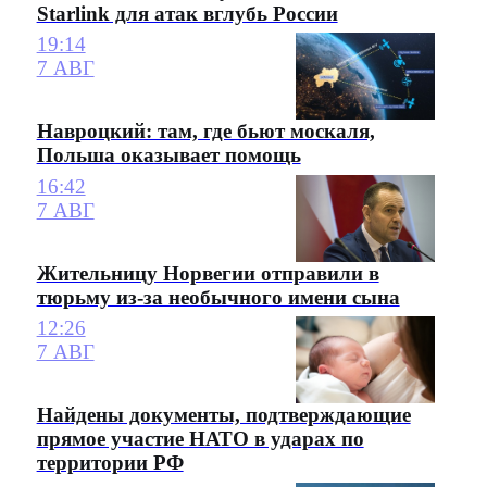
Starlink для атак вглубь России
19:14
7 АВГ
Навроцкий: там, где бьют москаля,
Польша оказывает помощь
16:42
7 АВГ
Жительницу Норвегии отправили в
тюрьму из-за необычного имени сына
12:26
7 АВГ
Найдены документы, подтверждающие
прямое участие НАТО в ударах по
территории РФ