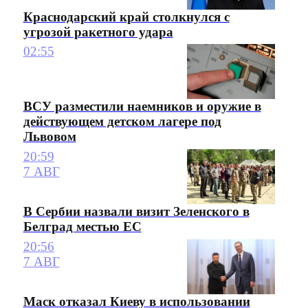
Краснодарский край столкнулся с
угрозой ракетного удара
02:55
ВСУ разместили наемников и оружие в
действующем детском лагере под
Львовом
20:59
7 АВГ
В Сербии назвали визит Зеленского в
Белград местью ЕС
20:56
7 АВГ
Маск отказал Киеву в использовании