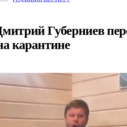
 Дмитрий Губерниев пе
 на карантине