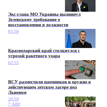
Экс-глава МО Украины выдвинул
Зеленскому требование о
восстановлении в должности
03:50
Краснодарский край столкнулся с
угрозой ракетного удара
02:55
ВСУ разместили наемников и оружие в
действующем детском лагере под
Львовом
20:59
7 АВГ