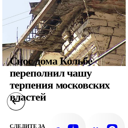
Снос дома Кольбе
переполнил чашу
терпения московских
властей
СЛЕДИТЕ ЗА