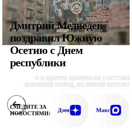
Дмитрий Медведев
поздравил Южную
Осетию с Днем
республики
© В ЦЕНТРЕ ЦХИНВАЛА СОСТОЯЛ
ВОЕННЫЙ ПАРАД, ВО ВРЕМЯ КОТОРО
МАРШЕМ ПРОЙДУТ ПОДРАЗДЕЛЕН
МИНИСТЕРСТВА ОБОРОНЫ, ПОГРАНИЧН
СЛУЖБЫ И ОМО
СЛЕДИТЕ ЗА
Дзен
Макс
НОВОСТЯМИ: