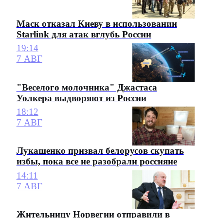
Маск отказал Киеву в использовании
Starlink для атак вглубь России
19:14
7 АВГ
"Веселого молочника" Джастаса
Уолкера выдворяют из России
18:12
7 АВГ
Лукашенко призвал белорусов скупать
избы, пока все не разобрали россияне
14:11
7 АВГ
Жительницу Норвегии отправили в